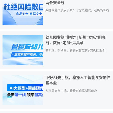
两条安全线
数据泄露风波启示录：常念紧箍咒，远离高压线
幼儿园案例“集锦” | 新规“立标”明底
线，数智“定盘”见真章
循新规，护幼苗，餐餐安智慧食安落地立标杆
下好AI先手棋，稳操人工智能食安硬件
基本盘
扎根食安第一线，餐餐安锁位AI智高点