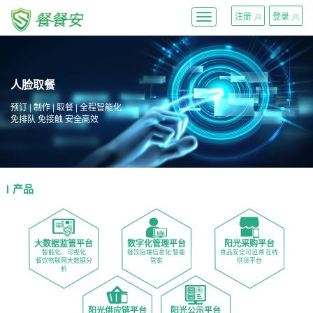
}
注册
登录
Toggle
navigation
人脸取餐
预订 | 制作 | 取餐 | 全程智能化
免排队 免接触 安全高效
产品
大数据监管平台
数字化管理平台
阳光采购平台
智能化、可视化
餐饮后端信息化 智能
食品安全可追溯 在线
餐饮物联网大数据分
管家
供货平台
析
阳光供应链平台
阳光公示平台