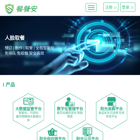
}
注册
登录
Toggle
navigation
人脸取餐
预订 | 制作 | 取餐 | 全程智能化
免排队 免接触 安全高效
产品
大数据监管平台
数字化管理平台
阳光采购平台
智能化、可视化
餐饮后端信息化 智能
食品安全可追溯 在线
餐饮物联网大数据分
管家
供货平台
析
阳光供应链平台
阳光公示平台