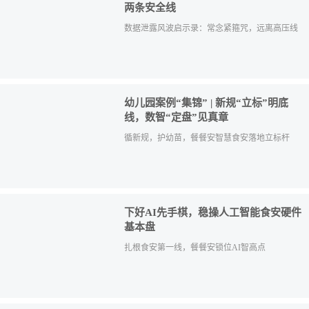
两条安全线
数据泄露风波启示录：常念紧箍咒，远离高压线
幼儿园案例“集锦” | 新规“立标”明底
线，数智“定盘”见真章
循新规，护幼苗，餐餐安智慧食安落地立标杆
下好AI先手棋，稳操人工智能食安硬件
基本盘
扎根食安第一线，餐餐安锁位AI智高点