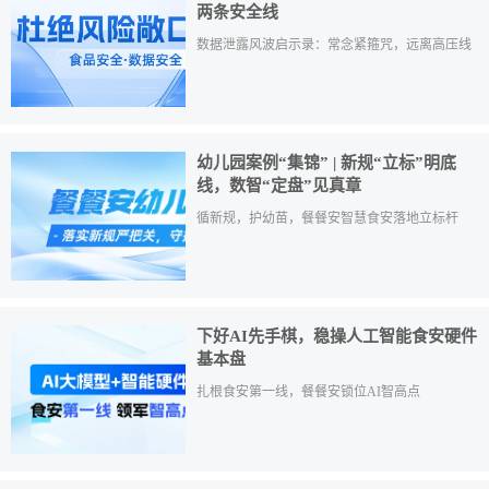
两条安全线
数据泄露风波启示录：常念紧箍咒，远离高压线
幼儿园案例“集锦” | 新规“立标”明底
线，数智“定盘”见真章
循新规，护幼苗，餐餐安智慧食安落地立标杆
下好AI先手棋，稳操人工智能食安硬件
基本盘
扎根食安第一线，餐餐安锁位AI智高点