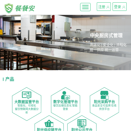
}
注册
登录
Toggle
navigation
中央厨房式管理
高效化 | 安全化 | 流程化
统一供应 统一运营
产品
大数据监管平台
数字化管理平台
阳光采购平台
智能化、可视化
餐饮后端信息化 智能
食品安全可追溯 在线
餐饮物联网大数据分
管家
供货平台
析
阳光供应链平台
阳光公示平台