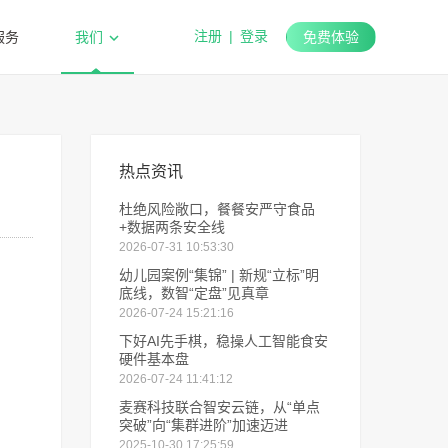
注册
|
登录
服务
我们
免费体验
热点资讯
杜绝风险敞口，餐餐安严守食品
+数据两条安全线
2026-07-31 10:53:30
幼儿园案例“集锦” | 新规“立标”明
底线，数智“定盘”见真章
2026-07-24 15:21:16
下好AI先手棋，稳操人工智能食安
硬件基本盘
2026-07-24 11:41:12
麦赛科技联合智安云链，从“单点
突破”向“集群进阶”加速迈进
2025-10-30 17:25:59