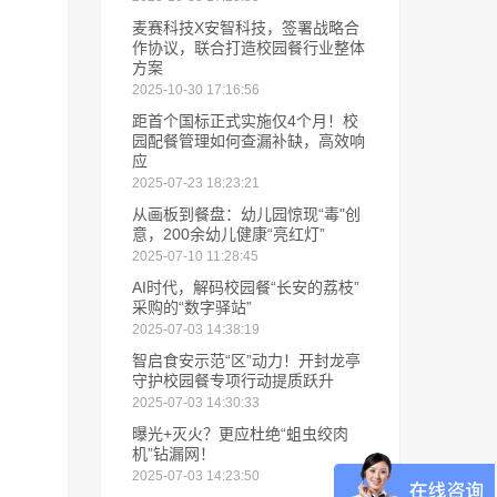
麦赛科技X安智科技，签署战略合
作协议，联合打造校园餐行业整体
方案
2025-10-30 17:16:56
距首个国标正式实施仅4个月！校
园配餐管理如何查漏补缺，高效响
应
2025-07-23 18:23:21
从画板到餐盘：幼儿园惊现“毒"创
意，200余幼儿健康“亮红灯”
2025-07-10 11:28:45
AI时代，解码校园餐“长安的荔枝”
采购的“数字驿站”
2025-07-03 14:38:19
智启食安示范“区”动力！开封龙亭
守护校园餐专项行动提质跃升
2025-07-03 14:30:33
曝光+灭火？更应杜绝“蛆虫绞肉
机”钻漏网！
2025-07-03 14:23:50