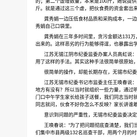
的；第二个虚增数量，本来是
100
斤，她说提供
斤。就是通过这三个虚，把伙食费的资金套出
龚秀娟一边压低食材品质和采购成本，一边
秀娟自己口袋里。
龚秀娟在三年多时间里，贪污金额达
131
万
出来的。这样恶劣的行为能够得逞，也暴露出
江苏无锡江阴市纪委监委办案人员高虹说：
用了这样的手法。其实这种手法很简单很原始
很简单的操作，却能长期存在，无锡市纪委
江苏无锡市纪委书记市监委主任王唤春说：
地方有没有？所以当时就组织一些力量，通过
门口中午学生家长给孩子送餐，我们同志当时
同志就问，伙食不好你怎么不反映？家长讲谁
意识到问题的严重性，无锡市纪委监委决定
王唤春说：
“
为了把问题彻底查清楚，我们
们集中市县两级
132
名巡查干部，用两个月的时