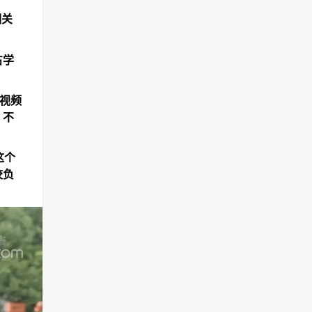
相关
占学
视频
。不
这个
校负