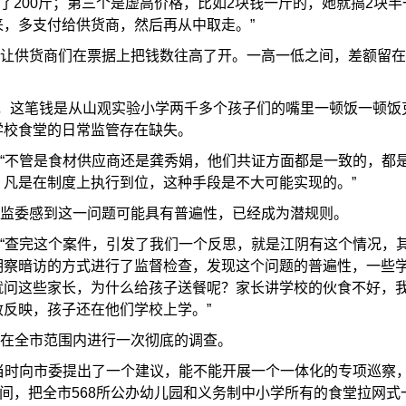
了
200
斤；第三个是虚高价格，比如
2
块钱一斤的，她就搞
2
块半
来，多支付给供货商，然后再从中取走。
”
让供货商们在票据上把钱数往高了开。一高一低之间，差额留在
，这笔钱是从山观实验小学两千多个孩子们的嘴里一顿饭一顿饭
学校食堂的日常监管存在缺失。
“
不管是食材供应商还是龚秀娟，他们共证方面都是一致的，都
，凡是在制度上执行到位，这种手段是不大可能实现的。
”
监委感到这一问题可能具有普遍性，已经成为潜规则。
“
查完这个案件，引发了我们一个反思，就是江阴有这个情况，
明察暗访的方式进行了监督检查，发现这个问题的普遍性，一些
就问这些家长，为什么给孩子送餐呢？家长讲学校的伙食不好，
敢反映，孩子还在他们学校上学。
”
在全市范围内进行一次彻底的调查。
当时向市委提出了一个建议，能不能开展一个一体化的专项巡察
间，把全市
568
所公办幼儿园和义务制中小学所有的食堂拉网式