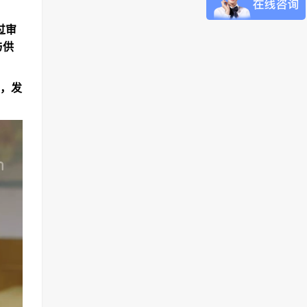
过审
与供
，发