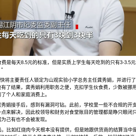
食费是每天
8.5
元的标准，但是实质上学生每天吃到的只有
3-3.5
元
。
”
快将主要责任人锁定为山观实验小学总务主任龚秀娟，并进行了
快有了结果，龚秀娟利用职务之便，克扣学生伙食费，少数被挪
到了个人和家庭消费上。
龚秀娟接手后，感到有漏洞可钻。此前，学校里一些不合规的开
一点来解决，因此校领导和财务对食堂账目的管理都是睁只眼闭
据为己有也不会被发现。
品，比如红烧肉今天根本没有提供，但是她跟供货商的结算当中