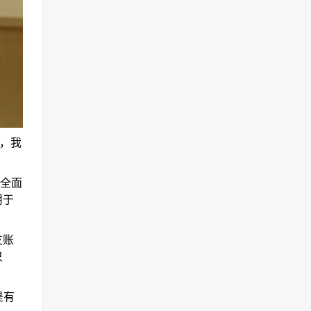
，我
全面
用于
支账
只
是有