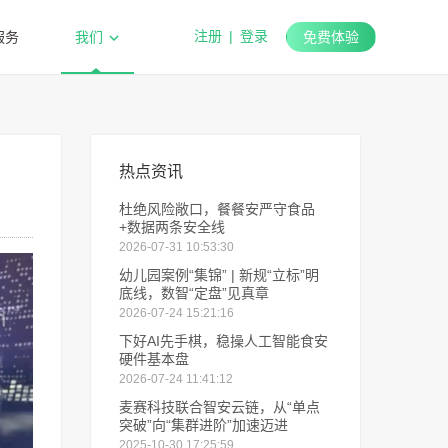
注册
|
登录
服务
我们
免费体验
热点资讯
杜绝风险敞口，餐餐安严守食品
+数据两条安全线
2026-07-31 10:53:30
幼儿园案例“集锦” | 新规“立标”明
底线，数智“定盘”见真章
2026-07-24 15:21:16
下好AI先手棋，稳操人工智能食安
硬件基本盘
2026-07-24 11:41:12
麦赛科技联合智安云链，从“单点
突破”向“集群进阶”加速迈进
2025-10-30 17:25:59