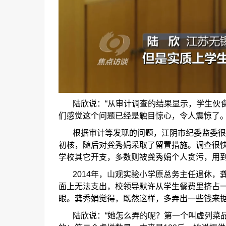
陆欣说：
“
从审计调查的结果显示，学生伙
们感觉这个问题已经是触目惊心，令人震惊了
根据审计等发现的问题，江阴市纪委监委很
初核，随后对龚秀娟采取了留置措施。调查很
学校其它开支，多数则被龚秀娟个人贪污，用
2014
年，山观实验小学原总务主任退休，
面上无法支出，校领导默许从学生餐费里挤占
眼。龚秀娟觉得，既然这样，多弄出一些钱来
陆欣说：
“
她怎么弄的呢？第一个叫虚列菜