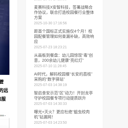
麦赛科技X安智科技，签署战略合
作协议，联合打造校园餐行业整体
方案
2025-10-30 17:16:56
距首个国标正式实施仅4个月！校
园配餐管理如何查漏补缺，高效响
应
2025-07-23 18:23:21
从画板到餐盘：幼儿园惊现“毒"创
意，200余幼儿健康“亮红灯”
2025-07-10 11:28:45
AI时代，解码校园餐“长安的荔枝”
采购的“数字驿站”
管
2025-07-03 14:38:19
的远
智启食安示范“区”动力！开封龙亭
守护校园餐专项行动提质跃升
维服
2025-07-03 14:30:33
曝光+灭火？更应杜绝“蛆虫绞肉
机”钻漏网！
2025-07-03 14:23:50