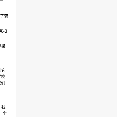
一
了龚
克扣
是采
其它
学校
我们
，我
一个