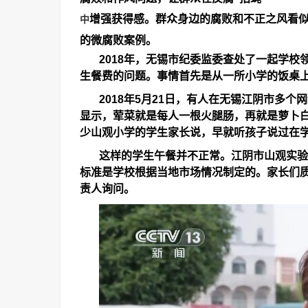
增强获得感。群众身边的腐败和不正之风看
中
的微腐败案例。
2018
年，无锡市纪委监委查处了一起学校
生餐费的问题。事情首先是从一所小学的饭桌
2018
年
5
月
21
日，有人在无锡江阴市多个网
显示，荤菜就是每人一根火腿肠，再就是萝卜
少山观小学的学生家长说，早就听孩子说过在
这样的学生午餐并不正常。江阴市山观实验
标准是学校根据当地市场情况制定的。家长们
责人询问。