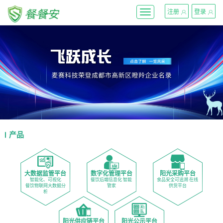
}
注册
登录
Toggle
navigation
产品
大数据监管平台
数字化管理平台
阳光采购平台
智能化、可视化
餐饮后端信息化 智能
食品安全可追溯 在线
餐饮物联网大数据分
管家
供货平台
析
阳光供应链平台
阳光公示平台