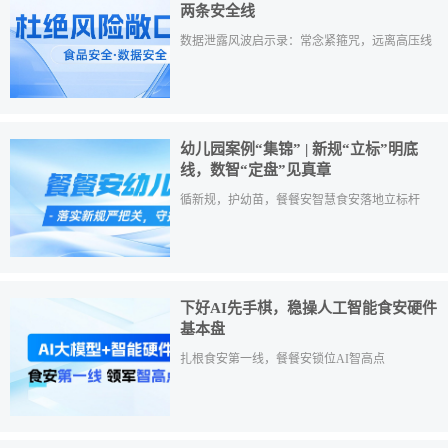
两条安全线
数据泄露风波启示录：常念紧箍咒，远离高压线
幼儿园案例“集锦” | 新规“立标”明底
线，数智“定盘”见真章
循新规，护幼苗，餐餐安智慧食安落地立标杆
下好AI先手棋，稳操人工智能食安硬件
基本盘
扎根食安第一线，餐餐安锁位AI智高点