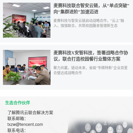
麦赛科技联合智安云链，从“单点突破”
向“集群进阶”加速迈进
麦赛科技与智安云链启动战略合作，“云上”融
入，强强联合，共筑校园膳食管理新生态
麦赛科技X安智科技，签署战略合作协
议，联合打造校园餐行业整体方案
聚力共赢，链动未来，省级“专精特新”企业双星
合璧达成战略合作
生态合作伙伴
了解腾讯云联合解决方案
联系邮箱：
txzw@tencent.com
联系电话：