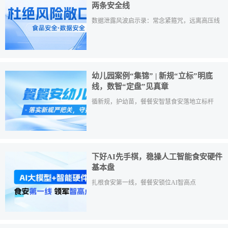
两条安全线
数据泄露风波启示录：常念紧箍咒，远离高压线
幼儿园案例“集锦” | 新规“立标”明底
线，数智“定盘”见真章
循新规，护幼苗，餐餐安智慧食安落地立标杆
下好AI先手棋，稳操人工智能食安硬件
基本盘
扎根食安第一线，餐餐安锁位AI智高点