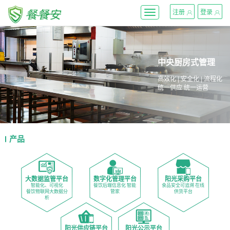
}
注册
登录
Toggle
navigation
中央厨房式管理
高效化 | 安全化 | 流程化
统一供应 统一运营
产品
大数据监管平台
数字化管理平台
阳光采购平台
智能化、可视化
餐饮后端信息化 智能
食品安全可追溯 在线
餐饮物联网大数据分
管家
供货平台
析
阳光供应链平台
阳光公示平台