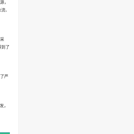
源，
金流、
采
得到了
了严
发，