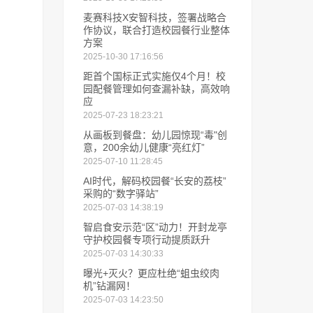
麦赛科技X安智科技，签署战略合
作协议，联合打造校园餐行业整体
方案
2025-10-30 17:16:56
距首个国标正式实施仅4个月！校
园配餐管理如何查漏补缺，高效响
应
2025-07-23 18:23:21
从画板到餐盘：幼儿园惊现“毒"创
意，200余幼儿健康“亮红灯”
2025-07-10 11:28:45
AI时代，解码校园餐“长安的荔枝”
采购的“数字驿站”
2025-07-03 14:38:19
智启食安示范“区”动力！开封龙亭
守护校园餐专项行动提质跃升
2025-07-03 14:30:33
曝光+灭火？更应杜绝“蛆虫绞肉
机”钻漏网！
2025-07-03 14:23:50