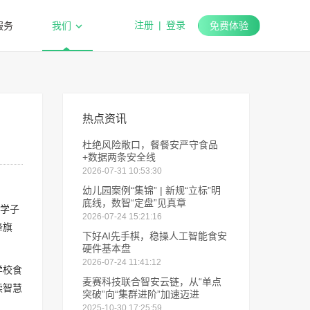
注册
|
登录
服务
我们
免费体验
热点资讯
杜绝风险敞口，餐餐安严守食品
+数据两条安全线
2026-07-31 10:53:30
幼儿园案例“集锦” | 新规“立标”明
底线，数智“定盘”见真章
学子
2026-07-24 15:21:16
锋旗
下好AI先手棋，稳操人工智能食安
硬件基本盘
2026-07-24 11:41:12
学校食
麦赛科技联合智安云链，从“单点
续智慧
突破”向“集群进阶”加速迈进
2025-10-30 17:25:59