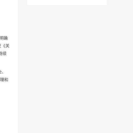
明确
发《关
持续
全、
管理和