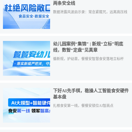
两条安全线
数据泄露风波启示录：常念紧箍咒，远离高压线
幼儿园案例“集锦” | 新规“立标”明底
线，数智“定盘”见真章
循新规，护幼苗，餐餐安智慧食安落地立标杆
下好AI先手棋，稳操人工智能食安硬件
基本盘
扎根食安第一线，餐餐安锁位AI智高点