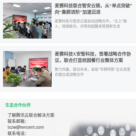
麦赛科技联合智安云链，从“单点突破”
向“集群进阶”加速迈进
麦赛科技与智安云链启动战略合作，“云上”融
入，强强联合，共筑校园膳食管理新生态
麦赛科技X安智科技，签署战略合作协
议，联合打造校园餐行业整体方案
聚力共赢，链动未来，省级“专精特新”企业双星
合璧达成战略合作
生态合作伙伴
了解腾讯云联合解决方案
联系邮箱：
txzw@tencent.com
联系电话：